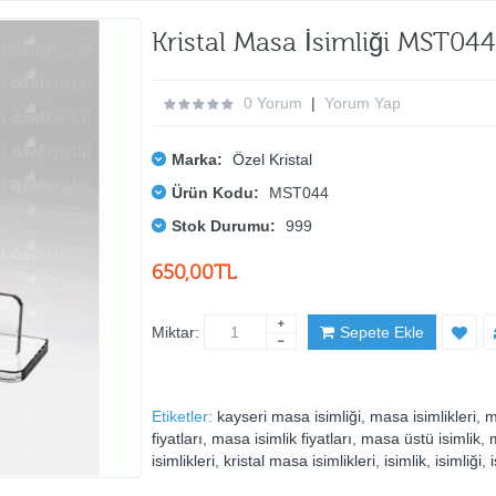
Kristal Masa İsimliği MST044
0 Yorum
|
Yorum Yap
Marka:
Özel Kristal
Ürün Kodu:
MST044
Stok Durumu:
999
650,00TL
Miktar:
Sepete Ekle
Etiketler:
kayseri masa isimliği
,
masa isimlikleri
,
m
fiyatları
,
masa isimlik fiyatları
,
masa üstü isimlik
,
m
isimlikleri
,
kristal masa isimlikleri
,
isimlik
,
isimliği
,
i