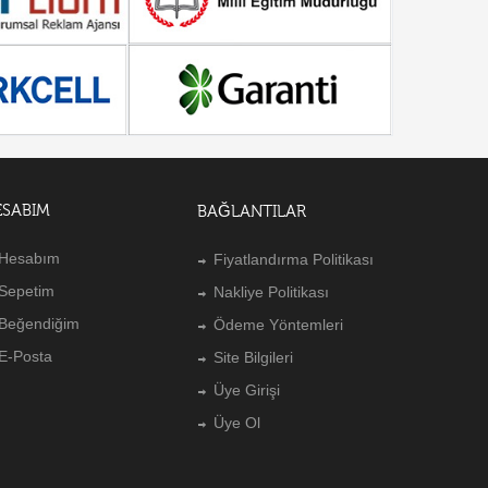
ESABIM
BAĞLANTILAR
Hesabım
Fiyatlandırma Politikası
Sepetim
Nakliye Politikası
Beğendiğim
Ödeme Yöntemleri
E-Posta
Site Bilgileri
Üye Girişi
Üye Ol