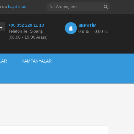
a da
kayıt olun
.
+90 352 220 11 13
SEPETIM
Telefon ile Sipariş
0 ürün - 0,00TL
(08.00 - 19.00 Arası)
LAR
KAMPANYALAR