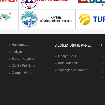
Hakkımızda
H
BILGILENDIRME PANELI
İletişim
Hediye Çeki
Şartlar Koşullar
İade Talepleri
Gizlilik Politikası
Siparişler ve İadeler
Google Harita