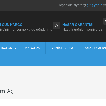
Hoşgeldin ziyaretçi
giriş yapın
y
I GÜN KARGO
HASAR GARANTISI
iye'nin her yerine kargo gönderimi.
Hasarlı ürünleri yeniliyoruz
UPALAR
MADALYA
RESIMLIKLER
ANAHTARLIK
um Aç