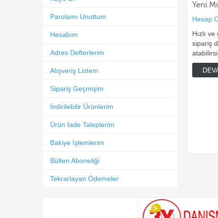
Yeni M
Parolamı Unuttum
Hesap O
Hızlı ve
Hesabım
sipariş 
Adres Defterlerim
atabilirsi
DEV
Alışveriş Listem
Sipariş Geçmişim
İndirilebilir Ürünlerim
Ürün İade Taleplerim
Bakiye İşlemlerim
Bülten Aboneliği
Tekrarlayan Ödemeler