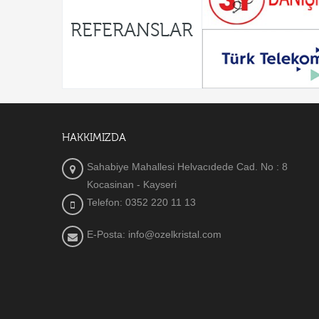
REFERANSLAR
HAKKIMIZDA
Sahabiye Mahallesi Helvacıdede Cad. No : 8
Kocasinan - Kayseri
Telefon: 0352 220 11 13
E-Posta: info@ozelkristal.com