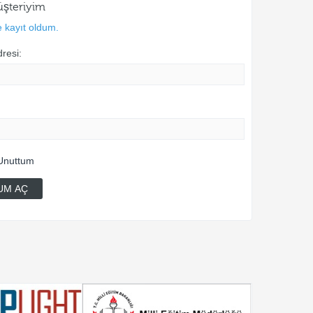
üşteriyim
 kayıt oldum.
resi:
Unuttum