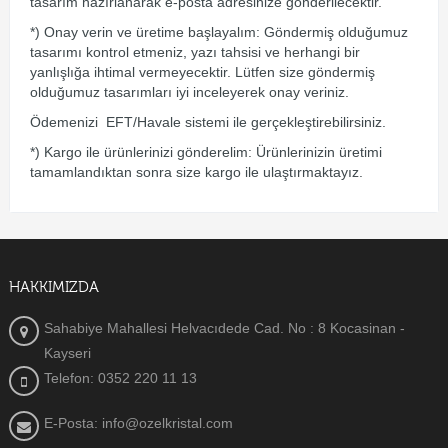
tasarım hazırlanarak e-posta adresinize gönderilecektir.
*) Onay verin ve üretime başlayalım: Göndermiş olduğumuz
tasarımı kontrol etmeniz, yazı tahsisi ve herhangi bir
yanlışlığa ihtimal vermeyecektir. Lütfen size göndermiş
olduğumuz tasarımları iyi inceleyerek onay veriniz.
Ödemenizi EFT/Havale sistemi ile gerçekleştirebilirsiniz.
*) Kargo ile ürünlerinizi gönderelim: Ürünlerinizin üretimi
tamamlandıktan sonra size kargo ile ulaştırmaktayız.
HAKKIMIZDA
Sahabiye Mahallesi Helvacıdede Cad. No : 8 Kocasinan -
Kayseri
Telefon: 0352 220 11 13
E-Posta: info@ozelkristal.com