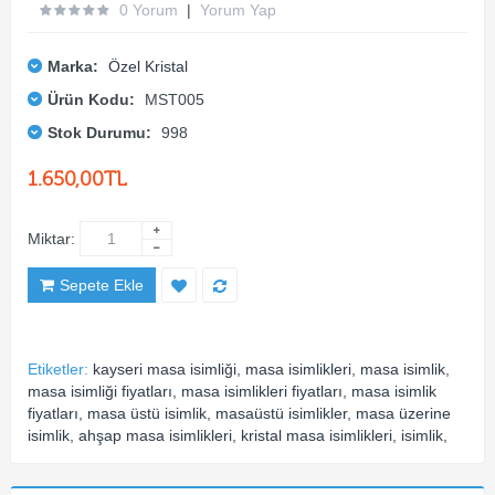
0 Yorum
|
Yorum Yap
Marka:
Özel Kristal
Ürün Kodu:
MST005
Stok Durumu:
998
1.650,00TL
Miktar:
Sepete Ekle
Etiketler:
kayseri masa isimliği
,
masa isimlikleri
,
masa isimlik
,
masa isimliği fiyatları
,
masa isimlikleri fiyatları
,
masa isimlik
fiyatları
,
masa üstü isimlik
,
masaüstü isimlikler
,
masa üzerine
isimlik
,
ahşap masa isimlikleri
,
kristal masa isimlikleri
,
isimlik
,